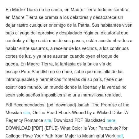
En Madre Tierra no se canta, en Madre Tierra todo es sombra,
en Madre Tierra se premia a los delatores y desaparece sin
dejar rastro cualquier enemigo de la Patria. Sus habitantes viven
bajo el yugo del opresivo y despiadado régimen dictatorial que
controla y dirige cada uno de sus pasos, están acostumbrados a
hablar entre susurros, a recelar de los vecinos, a los continuos
cortes de luz, y ya ni se asustan cuando oyen el toque de
queda. En Madre Tierra, la fantasía es la única vía de
escape.Pero Standish no se rinde, sabe que más allá de las
infranqueables y herméticas fronteras de su país, tiene que
existir otro mundo, un mundo donde la libertad y la verdad no
sean solo sueños imposibles sino una maravillosa realidad.
Pdf Recomendados: {pdf download} Isaiah: The Promise of the
Messiah
site
, Online Read Ebook Wooed by a Wicked Duke: A
Regency Romance
site
, Download PDF Blacklisted
here
,
DOWNLOAD [PDF] {EPUB} What Color Is Your Parachute? for
College: Pave Your Path from Major to Meaningful Work
pdf
,