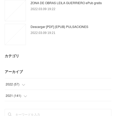
ZONA DE OBRAS LEILA GUERRIERO ePub gratis
2022.03.09 19:22
Descargar [PDF] {EPUB} PULSACIONES
2022.03.09 19:21
カテゴリ
アーカイブ
2022
(
57
)
(
9
)
2021
(
141
)
(
27
)
(
50
)